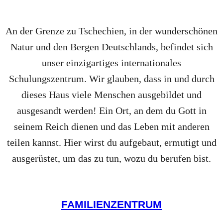
An der Grenze zu Tschechien, in der wunderschönen
Natur und den Bergen Deutschlands, befindet sich
unser einzigartiges internationales
Schulungszentrum. Wir glauben, dass in und durch
dieses Haus viele Menschen ausgebildet und
ausgesandt werden! Ein Ort, an dem du Gott in
seinem Reich dienen und das Leben mit anderen
teilen kannst. Hier wirst du aufgebaut, ermutigt und
ausgerüstet, um das zu tun, wozu du berufen bist.
Wir tun dies unter anderem, indem wir eine
Gemeinschaft aufbauen, eine Gemeinde gründen und
GEMEINDEGRÜNDUNG
COMMUNITY
FAMILIENZENTRUM
VOLLZEITSCHULE
eine Vollzeitschule für neue Leiter organisieren. Wir
laden andere Gläubige ein, sich dieser Bewegung